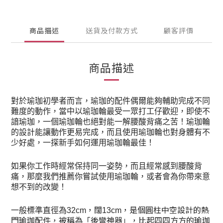
商品描述
送貨及付款方式
顧客評價
商品描述
對於瑜珈初學者而言，瑜珈的配件偶爾能夠輔助完成不同
難度的動作，當中以瑜珈輪最受一眾打工仔歡迎，即使不
諳瑜珈，一個瑜珈輪也絕對能一解腰酸背痛之苦！瑜珈輪
的設計能讓動作更易完成，而且使用瑜珈輪也對身體有不
少好處，一探新手如何運用瑜珈輪最佳！
如果你工作時經常保持同一姿勢，而且經常感到腰酸背
痛，那麼我們推薦你嘗試使用瑜珈輪，或者會為你帶來意
想不到的改變！
，闊
，是個圓柱中空設計的熱
一般標準直徑為
32cm
13cm
門瑜珈配件，被稱為「後彎神器」，比起四四方方的瑜珈