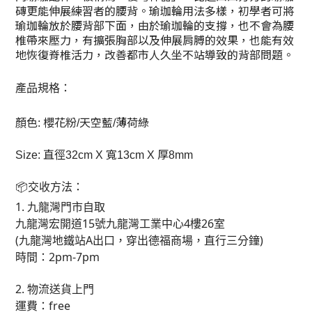
磚更能伸展練習者的腰背。瑜珈輪用法多樣，初學者可將
瑜珈輪放於腰背部下面，由於瑜珈輪的支撐，也不會為腰
椎帶來壓力，有擴張胸部以及伸展肩膊的效果，也能有效
地恢復脊椎活力，改善都市人久坐不站導致的背部問題。
產品規格：
櫻花粉
天空藍
薄荷綠
顏色
:
/
/
直徑
寬
厚
Size:
32cm X
13cm X
8mm
📦
交收方法：
1.
九龍灣門市自取
15
4
26
九龍灣宏開道
號九龍灣工業中心
樓
室
(
A
)
九龍灣地鐵站
出口，穿出德福商場，直行三分鐘
2pm-7pm
時間：
2.
物流送貨上門
free
運費：