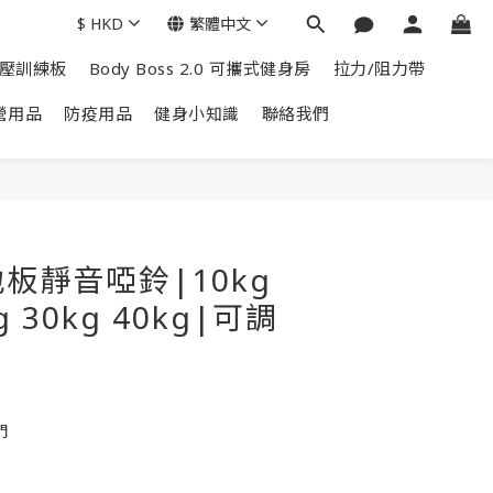
$
HKD
繁體中文
掌上壓訓練板
Body Boss 2.0 可攜式健身房
拉力/阻力帶
營用品
防疫用品
健身小知識
聯絡我們
板靜音啞鈴|10kg
g 30kg 40kg|可調
門