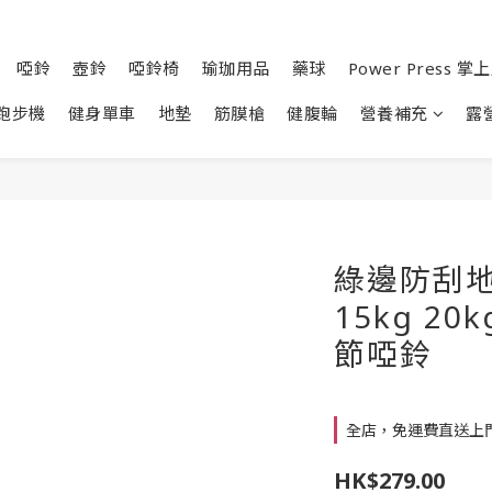
啞鈴
壺鈴
啞鈴椅
瑜珈用品
藥球
Power Press 
跑步機
健身單車
地墊
筋膜槍
健腹輪
營養補充
露
綠邊防刮地
15kg 20k
節啞鈴
全店，免運費直送上
HK$279.00