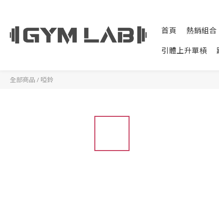
首頁
熱銷組合
引體上升單槓
全部商品
/
啞鈴