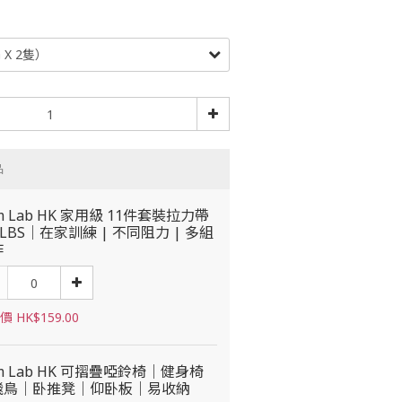
品
m Lab HK 家用級 11件套裝拉力帶
0LBS｜在家訓練 | 不同阻力 | 多組
作
 HK$159.00
m Lab HK 可摺疊啞鈴椅｜健身椅
飛鳥｜卧推凳｜仰卧板｜易收納