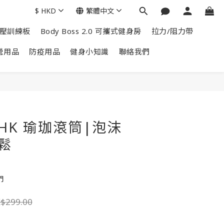
$
HKD
繁體中文
掌上壓訓練板
Body Boss 2.0 可攜式健身房
拉力/阻力帶
營用品
防疫用品
健身小知識
聯絡我們
b HK 瑜珈滾筒|泡沫
鬆
門
$299.00