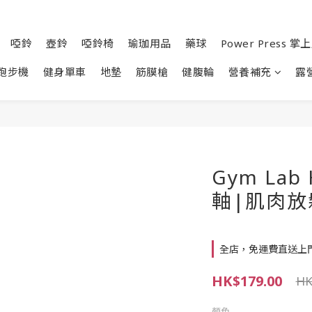
啞鈴
壺鈴
啞鈴椅
瑜珈用品
藥球
Power Press 
跑步機
健身單車
地墊
筋膜槍
健腹輪
營養補充
露
Gym La
軸|肌肉放
全店，免運費直送上
HK$179.00
HK
顏色