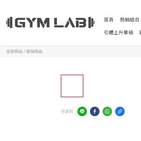
首頁
熱銷組合
引體上升單槓
全部商品
/
瑜珈用品
分享到