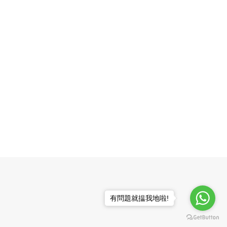
有問題就揾我地啦!