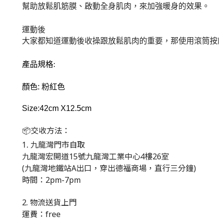
幫助放鬆肌筋膜、啟動全身肌肉，來加強暖身的效果。
運動後
大家都知道運動後收操跟放鬆肌肉的重要，那使用滾筒按
產品規格
:
顏色
:
粉紅色
Size:42cm X12.5cm
交收方法：
📦
1.
九龍灣門市自取
九龍灣宏開道
15
號九龍灣工業中心
4
樓
26
室
(
九龍灣地鐵站
A
出口，穿出德福商場，直行三分鐘
)
時間：
2pm-7pm
2.
物流送貨上門
運費：
free