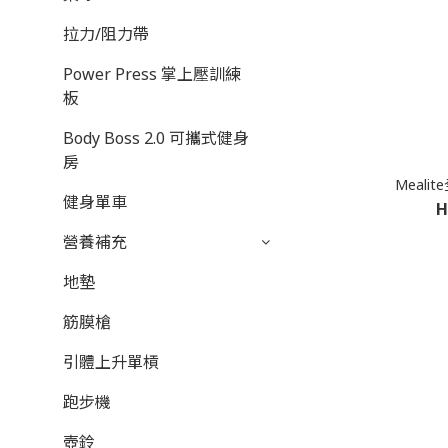
拉力/阻力帶
Power Press 掌上壓訓練
板
Body Boss 2.0 可攜式健身
房
Meal
健身單車
H
營養補充
地墊
筋膜槍
引體上升單槓
跑步機
壺鈴