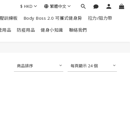
$
HKD
繁體中文
掌上壓訓練板
Body Boss 2.0 可攜式健身房
拉力/阻力帶
營用品
防疫用品
健身小知識
聯絡我們
商品排序
每頁顯示 24 個