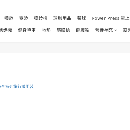
啞鈴
壺鈴
啞鈴椅
瑜珈用品
藥球
Power Press 
跑步機
健身單車
地墊
筋膜槍
健腹輪
營養補充
露