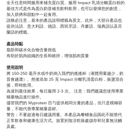
全天任意時間服用來補充蛋白質。服用 Impact 乳清分離蛋白粉的
最佳方式是作為蛋白奶昔補充飲料飲用，也可以發揮您的創意，
加入烘烤和甜點中一起食用。
請務必注意，基本的產品說明標籤為英文。此外，大部分產品也
提供法語、意大利語、德語、西班牙語、丹麥語、瑞典語以及芬
蘭語的標籤。
產品特點
脂肪和碳水化合物含量很低
有助於肌肉組織的生長和維持，增強肌肉質量
使用說明
將 150-250 毫升水或牛奶倒入我們的搖搖杯（液體用量越少，奶
昔會越濃）。然後添加 25 克 Impact 分離乳清蛋白粉，振盪混合
後，即時飲用。
為達到最佳效果，每日服用 2-3 次。 注意：我們建議您使用專業
稱量物品進行操作。
儘管我們的 Myprotein 舀勺提供相同分量的產品，但只是模糊容
量，不能代替專業稱量器材。
警告：不要超過每日建議用量。本產品為餐輔食品因此不能替代
正常飲食和健康生活方式。放置於陰涼乾燥處儲存和兒童無法觸
及處。