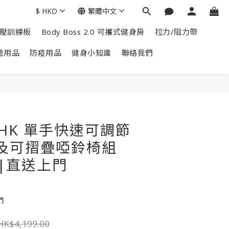
$
HKD
繁體中文
掌上壓訓練板
Body Boss 2.0 可攜式健身房
拉力/阻力帶
營用品
防疫用品
健身小知識
聯絡我們
b HK 單手快速可調節
g及可摺疊啞鈴椅組
|直送上門
門
HK$4,199.00