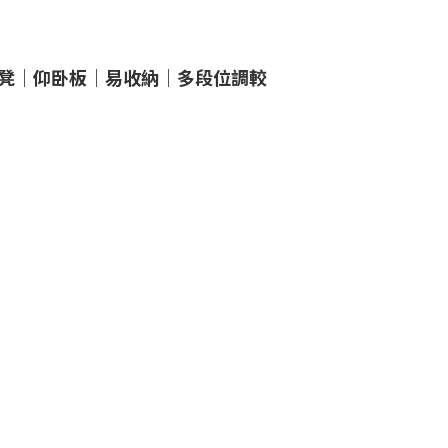
卧推凳｜仰卧板｜易收納｜多段位調較