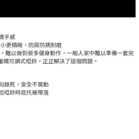
嘅手感
積小更精緻，防腐防銹耐磨
，難以做到很多健身動作，一般人家中難以準備一套完
量嘅可調式啞鈴，正正解決了這個問題。
向鎖死，安全不晃動
起啞鈴時底托被帶落