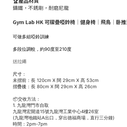
🏆產品材質
鑄鐵，不銹剛，耐磨尼龍
Gym Lab HK 可摺疊啞鈴椅｜健身椅｜飛鳥｜
可做多組啞鈴訓練
多段位調較，約90度至210度
送拉繩
尺寸
：
未摺前
：長 120cm X
闊
29cm X 髙
53cm
摺
疊後
：長 80cm X
闊 29
cm X 髙 26
cm
📦交收方法：
1. 九龍灣門市自取
九龍灣宏開道15號九龍灣工業中心4樓26室
(九龍灣地鐵站A出口，穿出德福商場，直行三分鐘)
時間：2pm-7pm