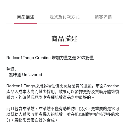
商品描述
送貨及付款方式
顧客評價
商品描述
Redcon1Tango Creatine
增加力量之選
30
次份量
味道：
-
無味道
Unflavored
Redcon1 Tango
Creatine
採用多種性價比高及昂貴的肌酸，市面
產品因成本太高而甚少採用。
效果可以發揮更好及幫助身體恢復
的。
體力，的確係我見到咁多種肌酸產品之中最好
而且包含甜菜鹼，甜菜鹼不僅有助於防止脫水，更重要的是它可
更多的水
以幫助人體吸收更多攝入的肌酸，並在肌肉細胞中維持
分，最終影響蛋白質的合成。