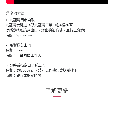
📦
交收方法：
1.
九龍灣門市自取
15
4
26
九龍灣宏開道
號九龍灣工業中心
樓
室
(
A
)
九龍灣地鐵站
出口，穿出德福商場，直行三分鐘
2pm-7pm
時間：
2.
順豐送貨上門
free
運費：
時間：一至兩個工作天
3.
即時或指定日子送上門
Gogovan
運費：跟
，請注意司機只會送到樓下
時間：即時或指定時間
了解更多