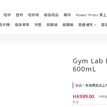
啞鈴
壺鈴
啞鈴椅
瑜珈用品
藥球
Power Press 
跑步機
健身單車
地墊
筋膜槍
健腹輪
營養補充
露
Gym La
600mL
全店，免運費直送上
HK$89.00
HK$
數量