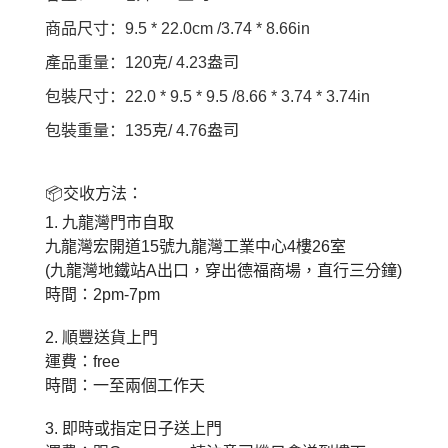
商品尺寸：
9.5 * 22.0cm /3.74 * 8.66in
克
盎司
產品重量：
120
/ 4.23
包裝尺寸：
22.0 * 9.5 * 9.5 /8.66 * 3.74 * 3.74in
克
盎司
包裝重量：
135
/ 4.76
📦
交收方法：
1.
九龍灣門市自取
九龍灣宏開道
15
號九龍灣工業中心
4
樓
26
室
(
九龍灣地鐵站
A
出口，穿出德福商場，直行三分鐘
)
時間：
2pm-7pm
2.
順豐送貨上門
運費：
free
時間：一至兩個工作天
3.
即時或指定日子送上門