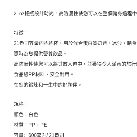
搖瓶設計時尚。高防漏性使您可以在整個健身過程中
21oz
特徵：
盎司容量的搖搖杯，用於混合蛋白質奶昔，冰沙，膳食
21
隨時為您提供營養飲品。
高防漏性使您可以將其放入包中，並獲得令人滿意的旅行
材料，安全耐用。
食品級
PP
在您的鍛煉和一生中的好夥伴。
規格：
顏色：白色
材質：
PP + PE
毫升
盎司
容量：
600
/ 21