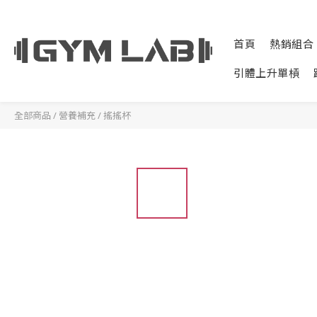
首頁
熱銷組合
引體上升單槓
全部商品
/
營養補充
/
搖搖杯