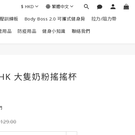
$
HKD
繁體中文
掌上壓訓練板
Body Boss 2.0 可攜式健身房
拉力/阻力帶
營用品
防疫用品
健身小知識
聯絡我們
b HK 大隻奶粉搖搖杯
門
129.00