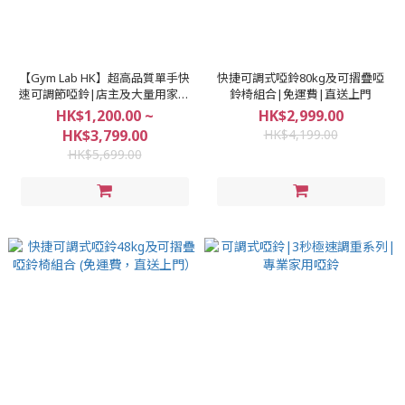
【Gym Lab HK】超高品質單手快
快捷可調式啞鈴80kg及可摺疊啞
速可調節啞鈴|店主及大量用家推
鈴椅組合|免運費|直送上門
介|專業家用可調節啞鈴|一年原
HK$1,200.00 ~
HK$2,999.00
廠保養
HK$3,799.00
HK$4,199.00
HK$5,699.00