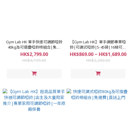
Gym Lab HK 單手快速可調節啞鈴
【Gym Lab HK】單手調節專業啞
40kg及可摺疊啞鈴椅組合|免運
鈴|可調式啞鈴|5-45磅|16級可調
費|直送上門
重量|2022年3月返貨
HK$2,799.00
HK$869.00 ~ HK$1,689.00
HK$4,199.00
HK$2,200.00