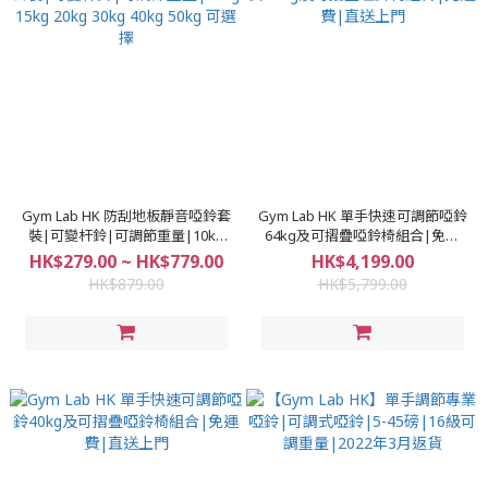
Gym Lab HK 防刮地板靜音啞鈴套
Gym Lab HK 單手快速可調節啞鈴
裝|可變杆鈴|可調節重量|10kg
64kg及可摺疊啞鈴椅組合|免運
15kg 20kg 30kg 40kg 50kg 可選
費|直送上門
HK$279.00 ~ HK$779.00
HK$4,199.00
擇
HK$879.00
HK$5,799.00