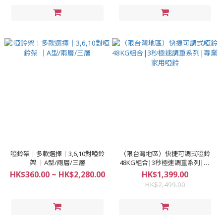
啞鈴架｜多款選擇｜3,6,10對啞鈴
（限台灣地區）快捷可調式啞鈴
架 ｜A型/兩層/三層
48KG組合|3秒極速調重系列|專
業家用啞鈴
HK$360.00 ~ HK$2,280.00
HK$1,399.00
HK$2,499.00