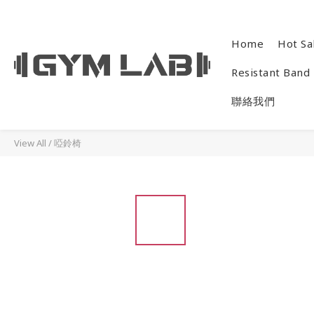
Home
Hot Sa
Resistant Band
聯絡我們
View All
/
啞鈴椅