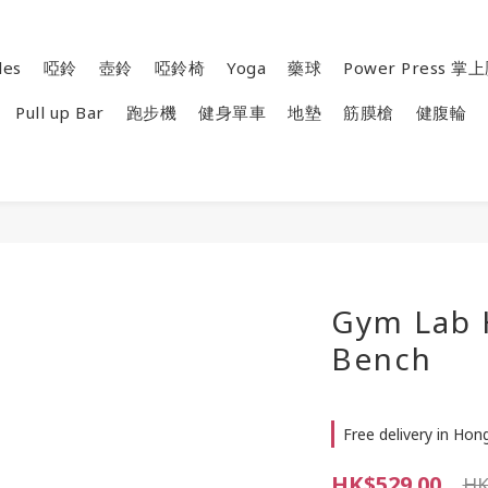
les
啞鈴
壺鈴
啞鈴椅
Yoga
藥球
Power Press 
Pull up Bar
跑步機
健身單車
地墊
筋膜槍
健腹輪
Gym Lab 
Bench
Free delivery in Ho
HK$529.00
HK