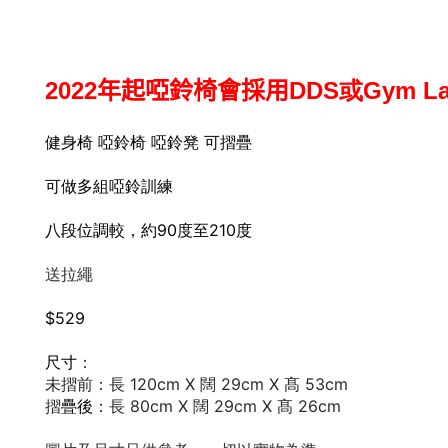
年起啞鈴椅會採用
2022
DDS或Gym L
健身椅 啞鈴椅 啞鈴凳 可摺疊
可做多組啞鈴訓練
八段位調較，約90度至210度
送拉繩
$529
尺寸
：
未摺前
：長 120cm X
闊
29cm X 髙
53cm
摺
疊後
：長 80cm X
闊 29
cm X 髙 26
cm