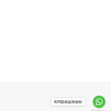
有問題就揾我地啦!