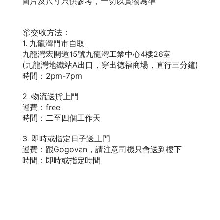
圖片及尺寸只供參考，一切以實物為準
📦交收方法：
1. 九龍灣門市自取
九龍灣宏開道15號九龍灣工業中心4樓26室
(九龍灣地鐵站A出口，穿出德福商場，直行三分鐘)
時間：2pm-7pm
2. 物流送貨上門
運費：free
時間：二至四個工作天
3. 即時或指定日子送上門
運費：跟Gogovan，請注意司機只會送到樓下
時間：即時或指定時間