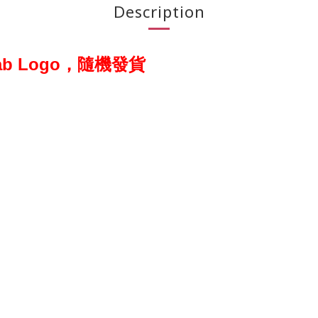
Description
ab Logo，隨機發貨