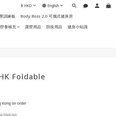
$
HKD
English
掌上壓訓練板
Body Boss 2.0 可攜式健身房
營養補充
露營用品
防疫用品
健身小知識
HK Foldable
ng Kong on order
$799.00