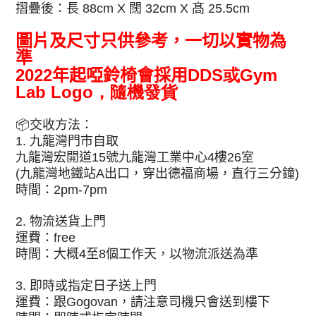
闊
髙
摺疊後：長
88cm X
32cm X
25.5cm
圖片及尺寸只供參考，一切以實物為
準
年起啞鈴椅會採用
2022
DDS或Gym
Lab Logo，隨機發貨
📦
交收方法：
九龍灣門市自取
1.
九龍灣宏開道
號九龍灣工業中心
樓
室
15
4
26
九龍灣地鐵站
出口，穿出德福商場，直行三分鐘
(
A
)
時間：
2pm-7pm
物流送貨上門
2.
運費：
free
時間：大概
至
個工作天，以物流派送為準
4
8
即時或指定日子送上門
3.
運費：跟
，請注意司機只會送到樓下
Gogovan