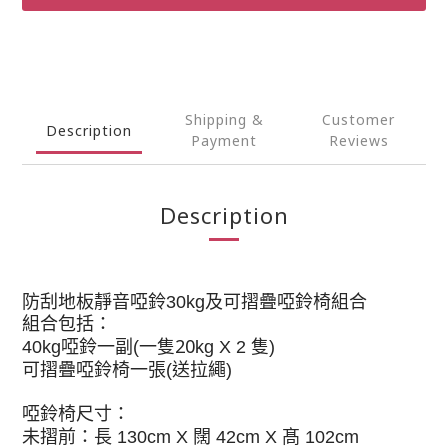
Shipping &
Customer
Description
Payment
Reviews
Description
及可摺疊啞鈴椅組合
防刮地板靜音啞鈴
30kg
組合包括：
啞鈴一副
一隻20
隻
40kg
(
kg X 2
)
可摺疊啞鈴椅一張
送拉繩
(
)
啞鈴椅尺寸：
闊
髙
未摺前：長
130cm X
42cm X
102cm