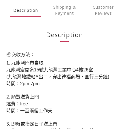
Shipping &
Customer
Description
Payment
Reviews
Description
📦
交收方法：
1.
九龍灣門市自取
九龍灣宏開道
15
號九龍灣工業中心
4
樓
26
室
(
九龍灣地鐵站
A
出口，穿出德福商場，直行三分鐘
)
時間：
2pm-7pm
2.
順豐送貨上門
運費：
free
時間：一至兩個工作天
3.
即時或指定日子送上門