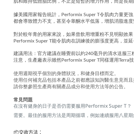
肌和維持低體脂比例，不止是短暫的增力作用，而是長期
據美國用家報告統計，Performix Super T令
都會導致體力不支，甚至令睾酮水平低落，增肌消脂進度變得緩慢
對於較年青的用家來說，如果曾飲用增重粉不見明顯效果，Pe
Performix Super T能令肌肉在訓練後的膨漲度更高
建議用法：官方建議在睡覺前以約240毫升的清水送服三
注意，生產廠表示雖然Performix Super T同樣運用Ter
使用週期視乎個別的身體狀況，和健身目標而定。
使用任何補充品包括本產品之前都應該知詢醫生意見而且
請你整參照生產商有關產品成分和使用方法等的公告。
常見問題
在沒有健身的日子是否仍需要服用Performix Super T？
需要。最佳的服用方法是周期循環，例如連續服用八星期
📦
交收方法：