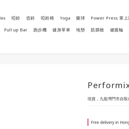
les
啞鈴
壺鈴
啞鈴椅
Yoga
藥球
Power Press 
Pull up Bar
跑步機
健身單車
地墊
筋膜槍
健腹輪
Performi
現貨，九龍灣門市自取
Free delivery in Ho