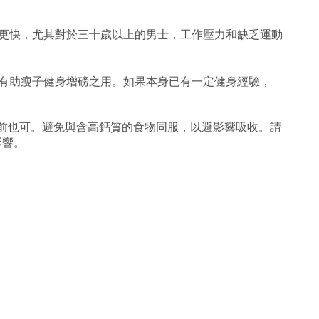
的復元更快，尤其對於三十歲以上的男士，工作壓力和缺乏運動
食慾，有助瘦子健身增磅之用。如果本身已有一定健身經驗，
動前也可。避免與含高鈣質的食物同服，以避影響吸收。請
影響。