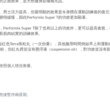
的正面效果，是天然健身必備補充品。
肌肉力量更強、男士活力提高，但最明顯的效果是令身體在運動訓練後
，因此Performix Super T的功效更加顯著。
rformix Super T除了也有以上的功效外，更可以提高
，並延長肌肉結實的訓練效果。
粒紅色Terra珠粒丸（一次份量），其他服用時間例如早上和運
ra技術，但紅丸裡並沒有懸浮液（suspension oil），對功效並沒有
按照個人情況衡量。
然後暫停兩星期。