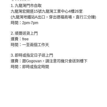
1.
九龍灣門市自取
九龍灣宏開道
15
號九龍灣工業中心
4
樓
26
室
(
九龍灣地鐵站
A
出口，穿出德福商場，直行三分鐘
)
時間：
2pm-7pm
2.
順豐送貨上門
運費：
free
時間：一至兩個工作天
3.
即時或指定日子送上門
運費：跟
Gogovan
，請注意司機只會送到樓下
時間：即時或指定時間