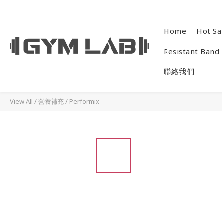
Home
Hot Sa
Resistant Band
聯絡我們
View All
/
營養補充
/
Performix