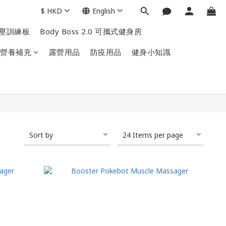
$
HKD
English
掌上壓訓練板
Body Boss 2.0 可攜式健身房
營養補充
露營用品
防疫用品
健身小知識
Sort by
24 Items per page