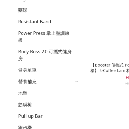
藥球
Resistant Band
Power Press 掌上壓訓練
板
Body Boss 2.0 可攜式健身
房
【Booster 便攜式
健身單車
槍】 ✨Coffee Lam 
最新力作✨ 台灣品牌🇹🇼｜香港行貨🇭🇰｜最長18
H
營養補充
H
地墊
筋膜槍
Pull up Bar
跑步機